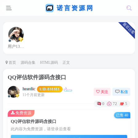
最近访客
用户13363664
首页
源码合集
HTML源码
正文
QQ评估软件源码含接口
heardic
UID:
888888
关注
私信
11个月前更新
0
72
5
免费资源
已售 40
QQ评估软件源码含接口
此内容为免费资源，请登录后查看