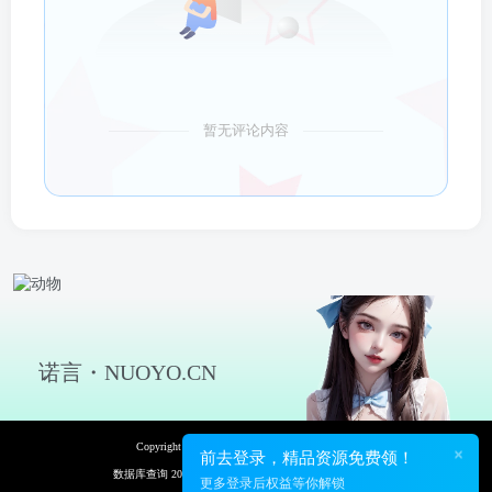
暂无评论内容
诺言・NUOYO.CN
Copyright © 2026 诺言资源网 保留资源解释权
×
前去登录，精品资源免费领！
数据库查询 20次 页面加载耗时 0.118 秒
更多登录后权益等你解锁