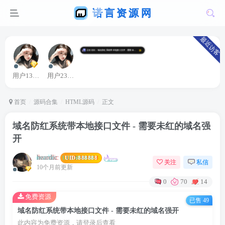
最近访客
用户13363664
用户23045838
首页
源码合集
HTML源码
正文
域名防红系统带本地接口文件 - 需要未红的域名强
开
heardic
UID:
888888
关注
私信
10个月前更新
0
70
14
免费资源
已售 49
域名防红系统带本地接口文件 - 需要未红的域名强开
此内容为免费资源，请登录后查看