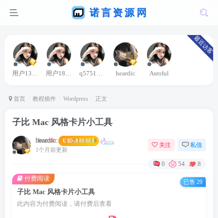
最近访客
用户13363664
用户18576875
q575154130
heardic
Asroful
首页
教程插件
Wordpress
正文
子比 Mac 风格卡片小工具
heardic
UID:
888888
关注
私信
1个月前更新
0
54
8
付费阅读
已售 29
子比 Mac 风格卡片小工具
此内容为付费阅读，请付费后查看