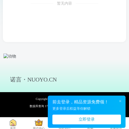
暂无内容
诺言・NUOYO.CN
Copyright © 2026 诺言资源网 保留资源解释权
×
前去登录，精品资源免费领！
数据库查询 17次 页面加载耗时 0.136 秒
更多登录后权益等你解锁
立即登录
首页
用户中心
消息中心
投稿
开通会员