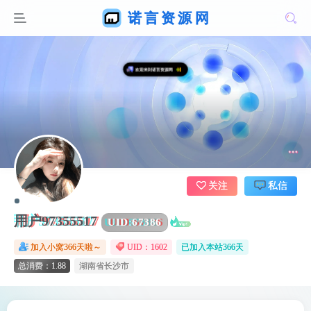
关注
私信
用户97355517
UID:
67386
加入小窝366天啦～
UID：1602
已加入本站366天
总消费：1.88
湖南省长沙市