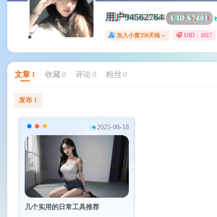
用户94562764
UID:
67401
加入小窝356天啦～
UID：1617
文章
1
收藏
0
评论
0
粉丝
0
发布
1
2025-08-18
几个实用的日常工具推荐