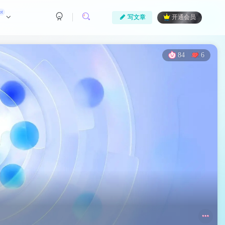
ot
写文章
开通会员
84
6