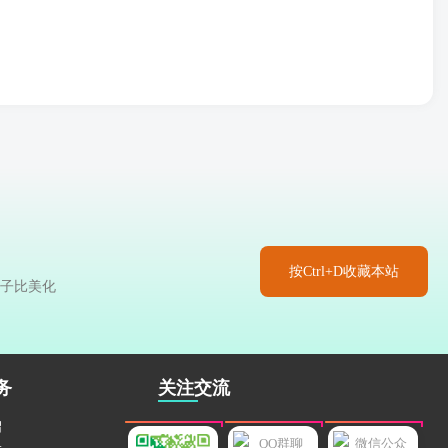
按Ctrl+D收藏本站
于子比美化
务
关注交流
绍