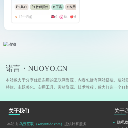
其它
教程插件
# 工具
# 实用工具
# 在线工具
12个月前
0
84
6
诺言・NUOYO.CN
本站致力于分享优质实用的互联网资源，内容包括有网站搭建、建站
特效、主题美化、实用工具、素材资源、技术教程，致力打造一个IT
关于我们
关于
隐私
本站由
乌云互联（wuyunidc.com）
提供计算服务