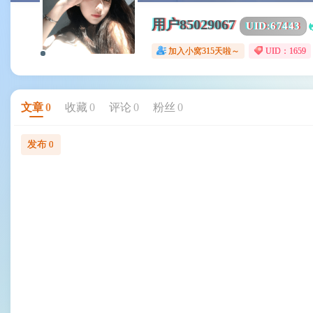
用户85029067
UID:
67443
加入小窝315天啦～
UID：1659
文章
0
收藏
0
评论
0
粉丝
0
发布
0