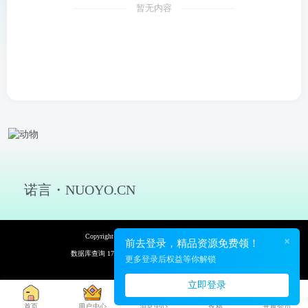
暂无内容
诺言・NUOYO.CN
Copyright © 2026 诺言资源网 保留资源解释权
×
前去登录，精品资源免费领！
数据库查询 17次 页面加载耗时 0.143 秒
更多登录后权益等你解锁
立即登录
首页
用户中心
消息中心
投稿
开通会员