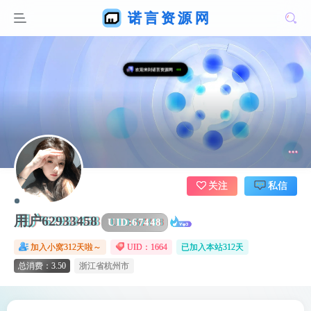
关注
私信
用户62933458
UID:
67448
加入小窝312天啦～
UID：1664
已加入本站312天
总消费：3.50
浙江省杭州市