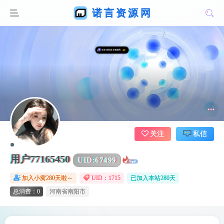
关注
私信
用户77165450
UID:
67499
加入小窝280天啦～
UID：1715
已加入本站280天
总消费：0
河南省南阳市