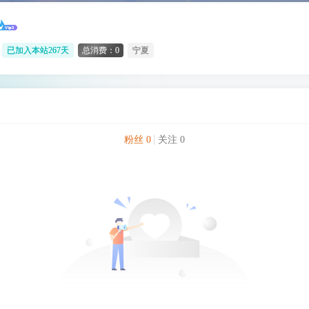
已加入本站267天
总消费：0
宁夏
粉丝 0
关注 0