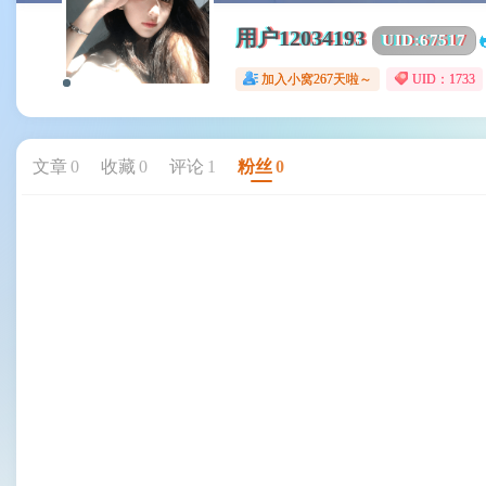
用户12034193
UID:
67517
加入小窝267天啦～
UID：1733
文章
0
收藏
0
评论
1
粉丝
0