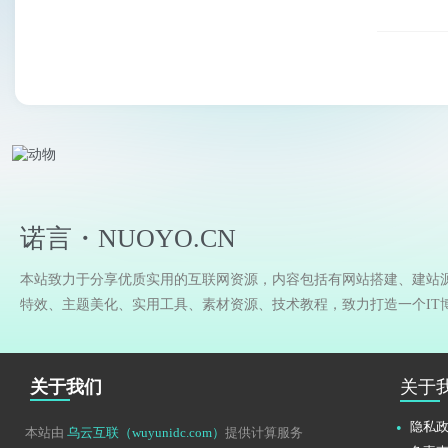
诺言・NUOYO.CN
本站致力于分享优质实用的互联网资源，内容包括有网站搭建、建站
特效、主题美化、实用工具、素材资源、技术教程，致力打造一个IT
关于我们
关于
隐私
本站由
乌云互联（wuyunidc.com）
提供计算服务