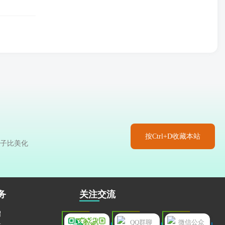
按Ctrl+D收藏本站
于子比美化
务
关注交流
绍