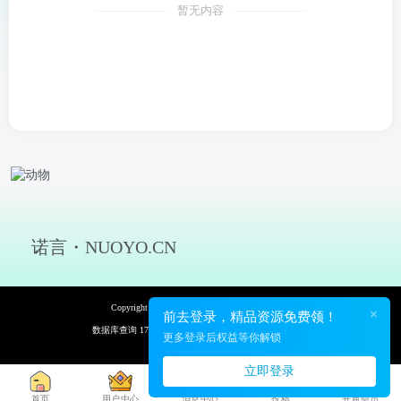
暂无内容
诺言・NUOYO.CN
Copyright © 2026 诺言资源网 保留资源解释权
×
前去登录，精品资源免费领！
数据库查询 17次 页面加载耗时 0.121 秒
更多登录后权益等你解锁
立即登录
首页
用户中心
消息中心
投稿
开通会员