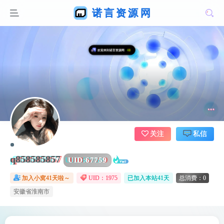
关注
私信
q858585857
UID:
67759
加入小窝41天啦～
UID：1975
已加入本站41天
总消费：0
安徽省淮南市