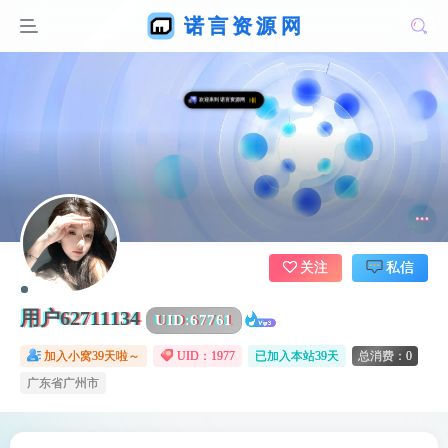
关注
私信
用户62711134
UID:
67761
加入小窝39天啦～
UID：1977
已加入本站39天
总消费：0
广东省广州市