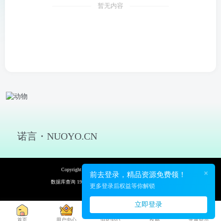
暂无内容
诺言・NUOYO.CN
Copyright © 2026 诺言资源网 保留资源解释权
×
前去登录，精品资源免费领！
数据库查询 19次 页面加载耗时 0.116 秒
更多登录后权益等你解锁
立即登录
首页
用户中心
消息中心
投稿
开通会员