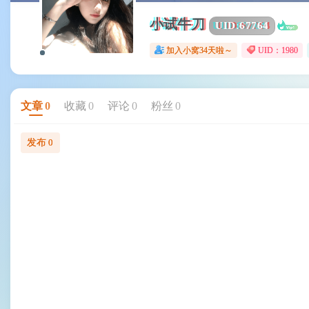
小试牛刀
UID:
67764
加入小窝34天啦～
UID：1980
文章
0
收藏
0
评论
0
粉丝
0
发布
0