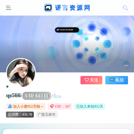
关注
私信
qs566
UID:
66131
加入小窝952天啦～
UID：347
已加入本站952天
总消费：456.78
广西玉林市