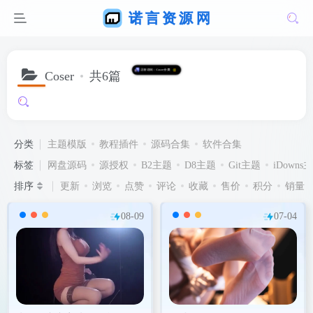
Coser
共6篇
分类
主题模版
教程插件
源码合集
软件合集
标签
网盘源码
源授权
B2主题
D8主题
Git主题
iDowns
排序
更新
浏览
点赞
评论
收藏
售价
积分
销量
08-09
07-04