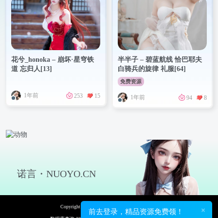
花兮_honoka – 崩坏·星穹铁
半半子 – 碧蓝航线 恰巴耶夫
道 忘归人[13]
白骑兵的旋律 礼服[64]
免费资源
1年前
253
15
1年前
94
8
诺言・NUOYO.CN
Copyright © 2026 诺言资源网 保留资源解释权
×
前去登录，精品资源免费领！