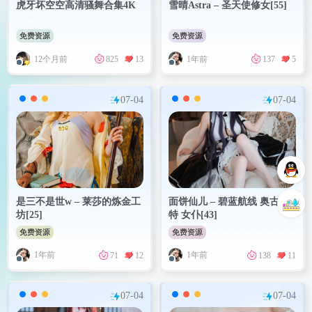
虎牙坏空空高清骚舞合集4K
雪晴Astra – 圣天使修女[55]
免费资源
免费资源
12个月前
1年前
825
13
137
5
07-04
07-04
是三不是世w – 莱莎的炼金工
面饼仙儿 – 碧蓝航线 奥古斯
坊[25]
特 女仆[43]
免费资源
免费资源
1年前
1年前
71
12
138
11
07-04
07-04