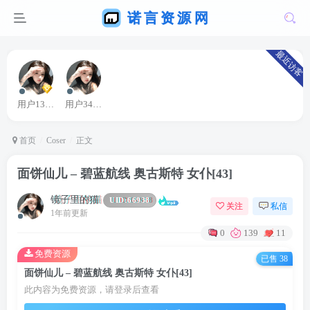
最近访客
用户13363664
用户34807881
首页
Coser
正文
面饼仙儿 – 碧蓝航线 奥古斯特 女仆[43]
镜子里的猫
UID:
66938
关注
私信
1年前更新
0
139
11
免费资源
已售 38
面饼仙儿 – 碧蓝航线 奥古斯特 女仆[43]
此内容为免费资源，请登录后查看