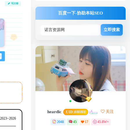
百度一下-协助本站SEO
立即搜索
heardic
关注
UID:
888888
 2023~2026
2048
45
17
45.8W+