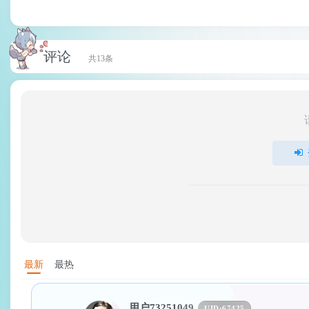
评论
共13条
最新
最热
用户73251049
UID:
67425