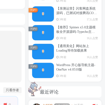
3年前
58人点赞
【亲测运营】闪客网盘系统
TOP3
源码，已测试对接腾讯COS
及本地和支付（支持限速+按
3年前
17人点赞
时收费+文件分享+可对接易
支付）- 修复版
【推荐】Spimes x5.0主题模
TOP4
板全开源源码-Typecho主题
模板(亲测不报错)
3年前
16人点赞
【通用美化】网站加上
TOP5
Loading等待加载效果
2年前
16人点赞
WordPress 开心版导航主题-
TOP6
OneNav v4.0510版
3年前
16人点赞
只看作者
最近评论
0