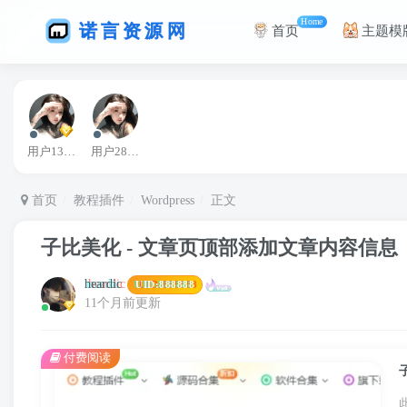
Home
首页
主题模
用户13363664
用户28609902
首页
教程插件
Wordpress
正文
子比美化 - 文章页顶部添加文章内容信息
heardic
UID:
888888
11个月前更新
付费阅读