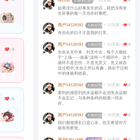
26天前
0
lx0330
UID:
67776
如果没什么好事发生的话，就把没有发
生坏事的每一天当作好事吧。
33天前
0
用户54528592
UID:
67766
有你在的日子才是我的日常。
33天前
0
用户54528592
UID:
67766
0
生命从无中来，到无中去，每个人都处
于“上场——谢幕”这样一个循环中。这个
循环不是悲伤，不是无意义，意义就在
这过程中;生命之所以有趣，就在于过程
中的体验和收获。
33天前
0
用户54528592
UID:
67766
看到的感受到的永远都不会消失永远都
不会忘记，与各种各样的相遇一同永
0
存。
33天前
0
用户54528592
UID:
67766
我们都很擅长口是心非，但又希望对方
能有所察觉。
34天前
0
用户63011690
UID:
67765