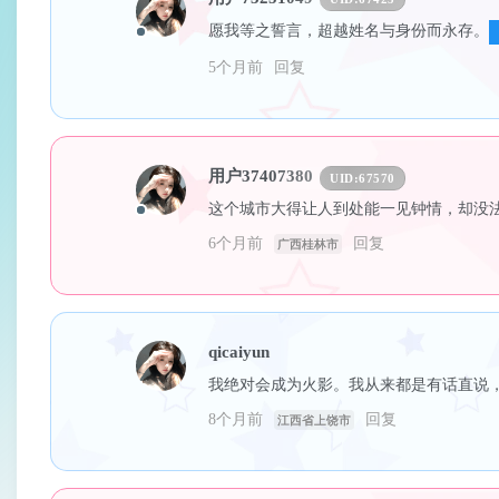
愿我等之誓言，超越姓名与身份而永存。
5个月前
回复
用户37407380
UID:
67570
这个城市大得让人到处能一见钟情，却没
6个月前
回复
广西桂林市
qicaiyun
我绝对会成为火影。我从来都是有话直说
8个月前
回复
江西省上饶市