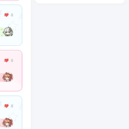
0
0
0