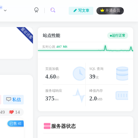
ot
写文章
开通会员
最近访客
站点性能
运行正常
实时心跳
408 MS
页面加载
SQL 查询
4.60
39
秒
次
服务端响应
峰值内存
375
2.0
私信
ms
MB
349
14
已售 41
服务器状态