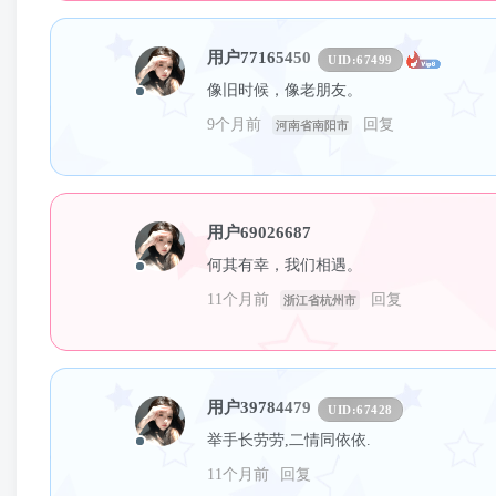
用户77165450
UID:
67499
像旧时候，像老朋友。
9个月前
回复
河南省南阳市
用户69026687
何其有幸，我们相遇。
11个月前
回复
浙江省杭州市
用户39784479
UID:
67428
举手长劳劳,二情同依依.
11个月前
回复