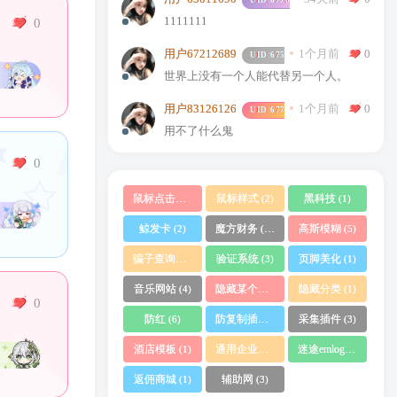
1111111
0
1个月前
0
用户67212689
UID:
67594
世界上没有一个人能代替另一个人。
1个月前
0
用户83126126
UID:
67753
用不了什么鬼
0
鼠标点击特效
鼠标样式
黑科技
(1)
(2)
(1)
鲸发卡
魔方财务
高斯模糊
(2)
(10)
(5)
骗子查询系统
验证系统
页脚美化
(1)
(3)
(1)
音乐网站
隐藏某个分类文章
隐藏分类
(4)
(1)
(1)
0
防红
防复制插件
采集插件
(6)
(1)
(3)
酒店模板
通用企业网站
迷途emlog
(1)
(1)
(1)
返佣商城
辅助网
(1)
(3)