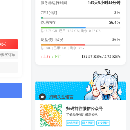
服务器运行时间
143天5小时44分钟
CPU [4核]
3%
物理内存
56.7%
总: 7.75 GB | 已用: 4.39 GB | 剩余: 0.24 GB
硬盘使用状况
56%
购买
总: 78G | 已用: 44G | 剩余: 35G
存购买订单
↑
上行
|
↓
下行
50.96 KB/s / 3 KB/s
扫码关注诺言
扫码前往微信公众号
了解动漫图片最新资讯
游戏图片
同人图片
美女图片