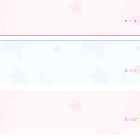
ID:01582
ID:01037
ID:00957