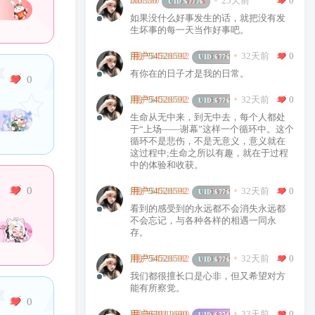
25天前
0
lx0330
UID:
67776
如果没什么好事发生的话，就把没有发
生坏事的每一天当作好事吧。
32天前
0
用户54528592
UID:
67766
有你在的日子才是我的日常。
0
32天前
0
用户54528592
UID:
67766
生命从无中来，到无中去，每个人都处
于“上场——谢幕”这样一个循环中。这个
循环不是悲伤，不是无意义，意义就在
这过程中;生命之所以有趣，就在于过程
中的体验和收获。
0
32天前
0
用户54528592
UID:
67766
看到的感受到的永远都不会消失永远都
不会忘记，与各种各样的相遇一同永
存。
32天前
0
用户54528592
UID:
67766
我们都很擅长口是心非，但又希望对方
能有所察觉。
0
33天前
0
用户63011690
UID:
67765