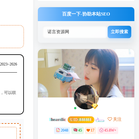
百度一下-协助本站SEO
立即搜索
 2023~2026
源，可以联
heardic
关注
UID:
888888
2048
45
17
45.8W+