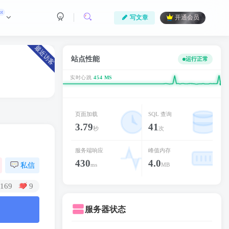
ot
写文章
开通会员
最近访客
站点性能
运行正常
实时心跳
430 MS
页面加载
SQL 查询
3.79
41
秒
次
服务端响应
峰值内存
430
4.0
私信
ms
MB
169
9
服务器状态