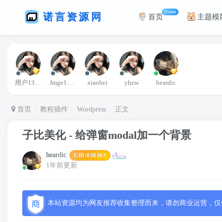
Home
首页
主题模
用户13363664
Jmge1234
xiaobei
yhzw
heardic
首页
教程插件
Wordpress
正文
子比美化 - 给弹窗modal加一个背景
heardic
UID:
888888
1年前更新
本站资源均为网友推荐收集整理而来，请勿商业运营，仅