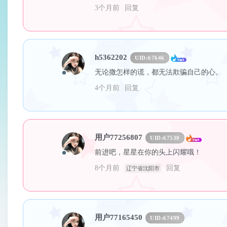
3个月前
回复
h5362202
UID:
67646
无论撒怎样的谎，都无法欺骗自己的心。
4个月前
回复
用户77256807
UID:
67530
前进吧，星星在你的头上闪耀哦！
8个月前
回复
辽宁省沈阳市
用户77165450
UID:
67499