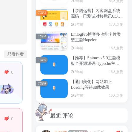
3年前
58人点赞
【亲测运营】闪客网盘系统
TOP3
源码，已测试对接腾讯COS
及本地和支付（支持限速+按
3年前
17人点赞
时收费+文件分享+可对接易
支付）- 修复版
EmlogPro博客多功能卡片类
TOP4
型主题Hopelee
2年前
16人点赞
只看作者
【推荐】Spimes x5.0主题模
TOP5
板全开源源码-Typecho主题
模板(亲测不报错)
3年前
16人点赞
0
【通用美化】网站加上
TOP6
Loading等待加载效果
2年前
16人点赞
最近评论
0