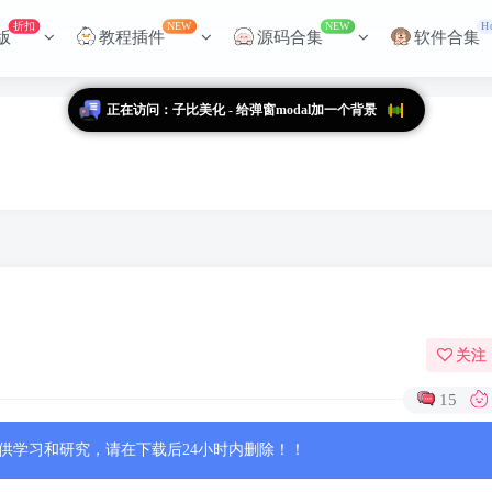
折扣
NEW
NEW
H
版
教程插件
源码合集
软件合集
正在访问：子比美化 - 给弹窗modal加一个背景
关注
15
供学习和研究，请在下载后24小时内删除！！