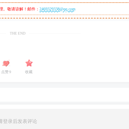
理。敬请谅解！邮件：
2469329338@qq.com
THE END
点赞
9
收藏
请登录后发表评论