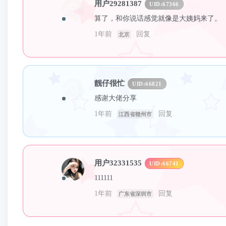
用户29281387
UID:
67366
算了，和你说话感觉就像是大姨妈来了。
1年前
回复
北京
靓仔很忙
UID:
66821
感谢大佬分享
1年前
回复
江西省赣州市
用户32331535
UID:
66741
111111
1年前
回复
广东省深圳市