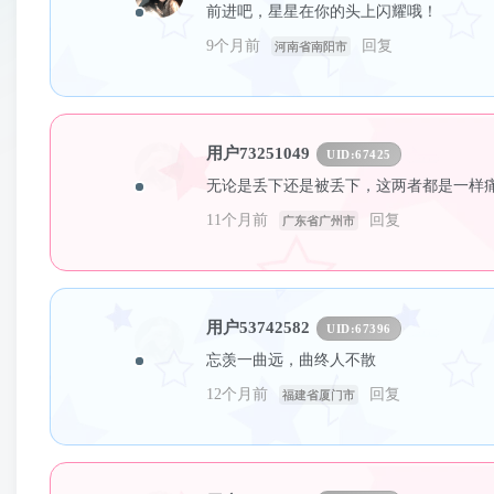
前进吧，星星在你的头上闪耀哦！
9个月前
回复
河南省南阳市
用户73251049
UID:
67425
无论是丢下还是被丢下，这两者都是一样
11个月前
回复
广东省广州市
用户53742582
UID:
67396
忘羡一曲远，曲终人不散
12个月前
回复
福建省厦门市