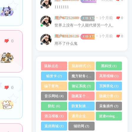
1111111
1个月前
0
用户67212689
UID:
67594
世界上没有一个人能代替另一个人。
1个月前
0
用户83126126
UID:
67753
0
用不了什么鬼
鼠标点击特效
鼠标样式
黑科技
(1)
(2)
(1)
鲸发卡
魔方财务
高斯模糊
(2)
(10)
(5)
骗子查询系统
验证系统
页脚美化
(1)
(3)
(1)
0
音乐网站
隐藏某个分类文章
隐藏分类
(4)
(1)
(1)
防红
防复制插件
采集插件
(6)
(1)
(3)
酒店模板
通用企业网站
迷途emlog
(1)
(1)
(1)
返佣商城
辅助网
(1)
(3)