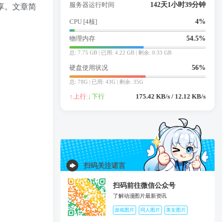
服务器运行时间
142天1小时40分钟
享。文章简
CPU [4核]
1.5%
物理内存
54.7%
总: 7.75 GB | 已用: 4.24 GB | 剩余: 0.31 GB
硬盘使用状况
56%
总: 78G | 已用: 43G | 剩余: 35G
↑
上行
|
↓
下行
262.61 KB/s / 7.76 KB/s
扫码关注诺言
扫码前往微信公众号
了解动漫图片最新资讯
游戏图片
同人图片
美女图片