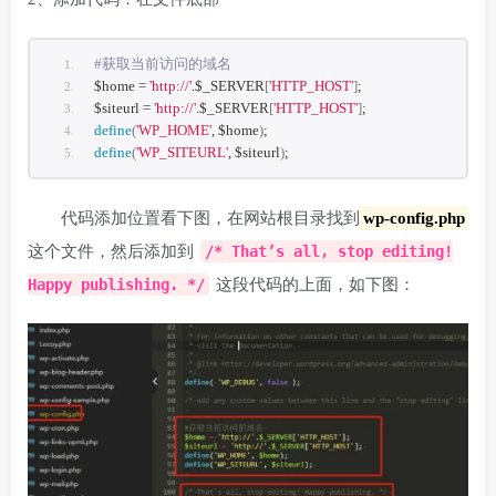
#获取当前访问的域名
$home = 
'http://'
.$_SERVER
[
'HTTP_HOST'
]
;
$siteurl = 
'http://'
.$_SERVER
[
'HTTP_HOST'
]
;
define
(
'WP_HOME'
, $home
)
;
define
(
'WP_SITEURL'
, $siteurl
)
;
代码添加位置看下图，在网站根目录找到
wp-config.php
这个文件，然后添加到
/* That’s all, stop editing!
Happy publishing. */
这段代码的上面，如下图：