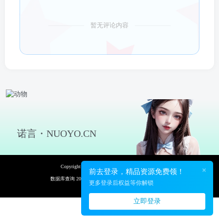
暂无评论内容
诺言・NUOYO.CN
Copyright © 2026 诺言资源网 保留资源解释权
×
前去登录，精品资源免费领！
数据库查询 20次 页面加载耗时 0.135 秒
更多登录后权益等你解锁
立即登录
13
立即购买