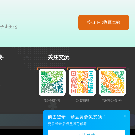
按Ctrl+D收藏本站
于子比美化
务
关注交流
绍
证
签
请
站长微信
QQ群聊
微信公众号
×
前去登录，精品资源免费领！
更多登录后权益等你解锁