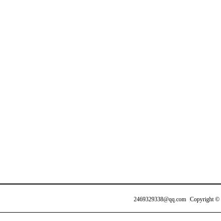
2469329338@qq.com
|
Copyright ©