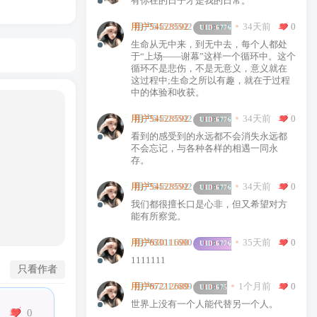
有你在的日子才是我的日常。
34天前
0
用户54528592
UID:
67766
生命从无中来，到无中去，每个人都处
于“上场——谢幕”这样一个循环中。这个
循环不是悲伤，不是无意义，意义就在
这过程中;生命之所以有趣，就在于过程
中的体验和收获。
34天前
0
用户54528592
UID:
67766
看到的感受到的永远都不会消失永远都
不会忘记，与各种各样的相遇一同永
存。
34天前
0
用户54528592
UID:
67766
我们都很擅长口是心非，但又希望对方
能有所察觉。
35天前
0
用户63011690
UID:
67765
1111111
只看作者
1个月前
0
用户67212689
UID:
67594
世界上没有一个人能代替另一个人。
0