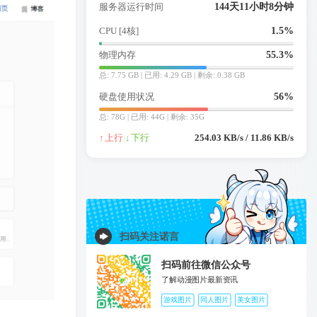
服务器运行时间
144天11小时8分钟
CPU [4核]
0.7%
物理内存
55.3%
总: 7.75 GB | 已用: 4.29 GB | 剩余: 0.38 GB
硬盘使用状况
56%
总: 78G | 已用: 44G | 剩余: 35G
↑
上行
|
↓
下行
75.52 KB/s / 5.17 KB/s
扫码关注诺言
扫码前往微信公众号
了解动漫图片最新资讯
游戏图片
同人图片
美女图片