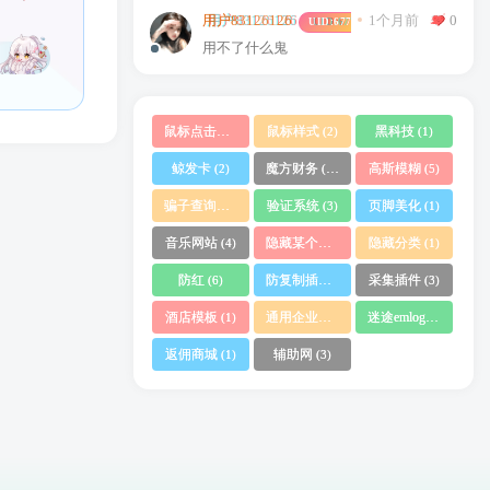
1个月前
0
用户83126126
UID:
67753
用不了什么鬼
鼠标点击特效
鼠标样式
黑科技
(1)
(2)
(1)
鲸发卡
魔方财务
高斯模糊
(2)
(10)
(5)
骗子查询系统
验证系统
页脚美化
(1)
(3)
(1)
音乐网站
隐藏某个分类文章
隐藏分类
(4)
(1)
(1)
防红
防复制插件
采集插件
(6)
(1)
(3)
酒店模板
通用企业网站
迷途emlog
(1)
(1)
(1)
返佣商城
辅助网
(1)
(3)