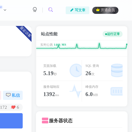
ot
写文章
开通会员
最近访客
站点性能
运行正常
实时心跳
1331 MS
页面加载
SQL 查询
5.19
26
秒
次
服务端响应
峰值内存
1392
6.0
私信
ms
MB
172
6
服务器状态