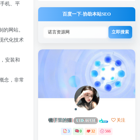
、手机、平
百度一下-协助本站SEO
制的网站。
立即搜索
入现代化技术
件，安装和
概念，非常
镜子里的猫
关注
UID:
66938
3
0
32
566