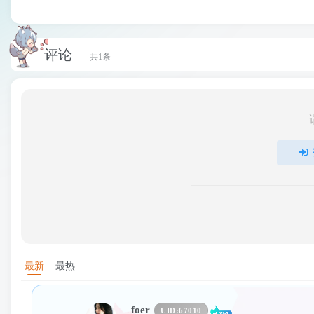
评论
共1条
最新
最热
foer
UID:
67010