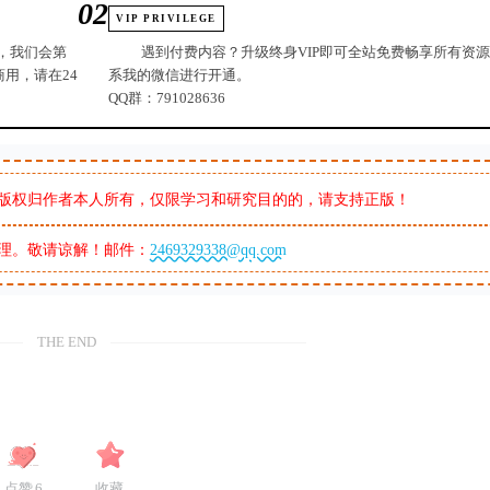
02
VIP PRIVILEGE
，我们会第
遇到付费内容？升级终身VIP即可全站免费畅享所有资
用，请在24
系我的微信进行开通。
QQ群：791028636
版权归作者本人所有，仅限学习和研究目的的，请支持正版！
理。敬请谅解！邮件：
2469329338@qq.com
THE END
点赞
6
收藏