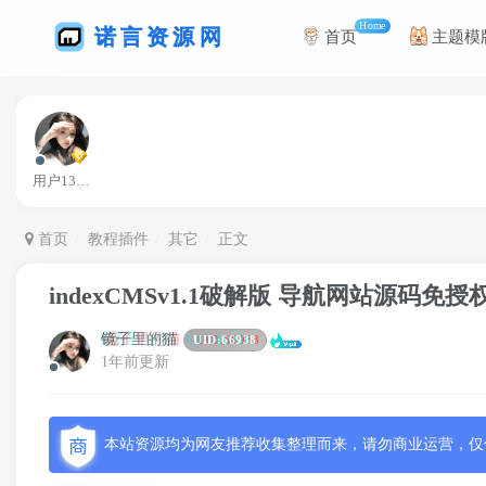
Home
首页
主题模
用户13363664
首页
教程插件
其它
正文
indexCMSv1.1破解版 导航网站源码免
镜子里的猫
UID:
66938
1年前更新
本站资源均为网友推荐收集整理而来，请勿商业运营，仅