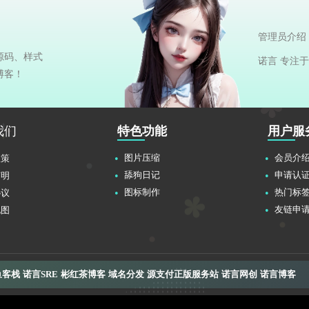
管理员介绍
源码、样式
诺言 专注
博客！
我们
特色功能
用户服
图片压缩
会员介
政策
舔狗日记
申请认
声明
图标制作
热门标
协议
友链申
地图
鱼客栈
诺言SRE
彬红茶博客
域名分发
源支付正版服务站
诺言网创
诺言博客