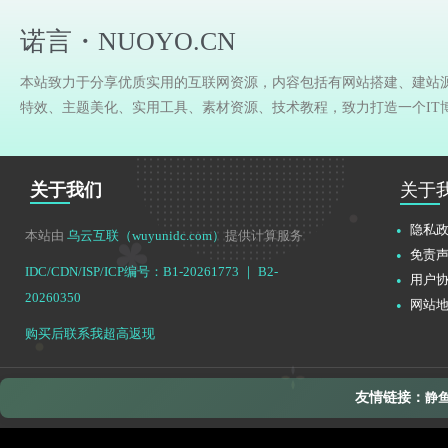
诺言・NUOYO.CN
本站致力于分享优质实用的互联网资源，内容包括有网站搭建、建站
特效、主题美化、实用工具、素材资源、技术教程，致力打造一个IT
关于我们
关于
隐私
本站由
乌云互联（wuyunidc.com）
提供计算服务
免责
IDC/CDN/ISP/ICP编号：B1-20261773 ｜ B2-
用户
20260350
网站
购买后联系我超高返现
友情链接：
静