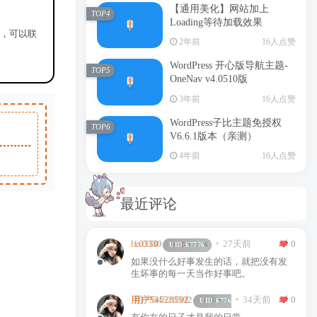
支付）- 修复版
【通用美化】网站加上
TOP4
Loading等待加载效果
源，可以联
2年前
16人点赞
WordPress 开心版导航主题-
TOP5
OneNav v4.0510版
3年前
16人点赞
WordPress子比主题免授权
TOP6
V6.6.1版本（亲测）
4年前
16人点赞
最近评论
27天前
0
lx0330
UID:
67776
如果没什么好事发生的话，就把没有发
生坏事的每一天当作好事吧。
34天前
0
用户54528592
UID:
67766