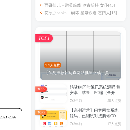
面饼仙儿 – 碧蓝航线 奥古斯特 女仆[43]
花兮_honoka – 崩坏·星穹铁道 忘归人[13]
TOP1
999人点赞
【亲测推荐】写真网站批量下载工具
鸽哒IM即时通讯系统源码 带
TOP2
安卓、苹果、PC端（全开
源）+详细部署教程
3年前
58人点赞
【亲测运营】闪客网盘系统
TOP3
源码，已测试对接腾讯COS
 2023~2026
及本地和支付（支持限速+按
3年前
17人点赞
时收费+文件分享+可对接易